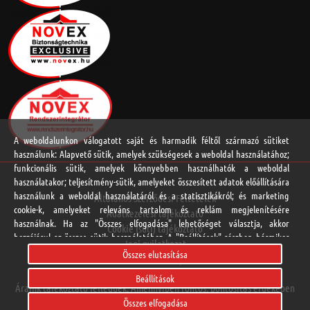
A weboldalunkon válogatott saját és harmadik féltől származó sütiket
használunk: Alapvető sütik, amelyek szükségesek a weboldal használatához;
funkcionális sütik, amelyek könnyebben használhatók a weboldal
használatakor; teljesítmény-sütik, amelyeket összesített adatok előállítására
használunk a weboldal használatáról és a statisztikákról; és marketing
Általános Szerződési Feltételek
cookie-k, amelyeket releváns tartalom és reklám megjelenítésére
Adatkezelési tájékoztató
használnak. Ha az "Összes elfogadása" lehetőséget választja, akkor
Cookie (süti) tájékoztató
hozzájárul az összes sütik használatához. A "Beállítások" részben bármikor
Jogi nyilatkozat
elfogadhat és elutasíthat egyedi sütitípusokat, és visszavonhatja a jövőre
Összes elutasítása
Online vitarendezési platform
vonatkozó beleegyezését.
Beállítások
Áraink tájékoztató jellegűek. Amennyiben fontos, pontosítás érdekében
Adatvédelmi Nyilatkozat
Összes elfogadása
hívja kapcsolattartóját.