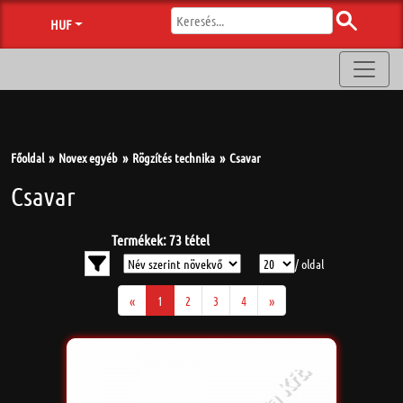
HUF
Főoldal
Novex egyéb
Rögzítés technika
Csavar
Csavar
Termékek: 73 tétel
/ oldal
«
1
2
3
4
»