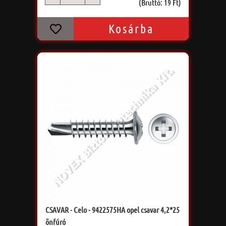
db
(Bruttó: 19 Ft)
Kosárba
CSAVAR - Celo - 9422575HA opel csavar 4,2*25
önfúró