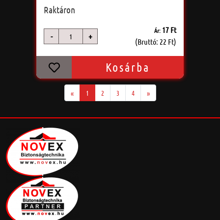
Raktáron
17 Ft
Ár:
-
+
db
(Bruttó: 22 Ft)
Kosárba
«
1
2
3
4
»