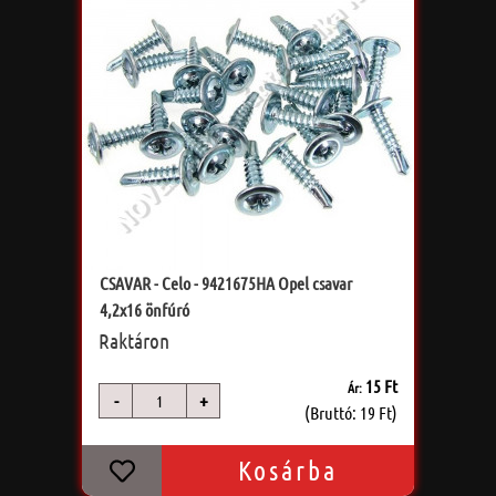
CSAVAR - Celo - 9421675HA Opel csavar
4,2x16 önfúró
Raktáron
15 Ft
Ár:
-
+
db
(Bruttó: 19 Ft)
Kosárba