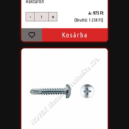
Raktáron
975 Ft
Ár:
-
+
db
(Bruttó: 1 238 Ft)
Kosárba