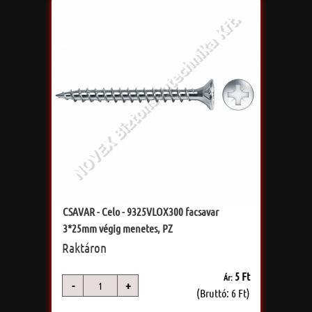
CSAVAR - Celo - 9325VLOX300 facsavar
3*25mm végig menetes, PZ
Raktáron
5 Ft
Ár:
-
+
db
(Bruttó: 6 Ft)