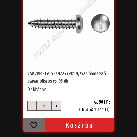
CSAVAR - Celo - 442257981 4,2x25 önmetsző
csavar bliszteres, 95 db
Raktáron
901 Ft
Ár:
-
+
db
(Bruttó: 1 144 Ft)
Kosárba