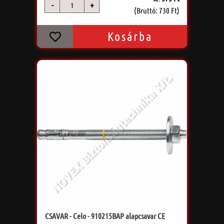
-
+
db
(Bruttó: 730 Ft)
Kosárba
CSAVAR - Celo - 910215BAP alapcsavar CE