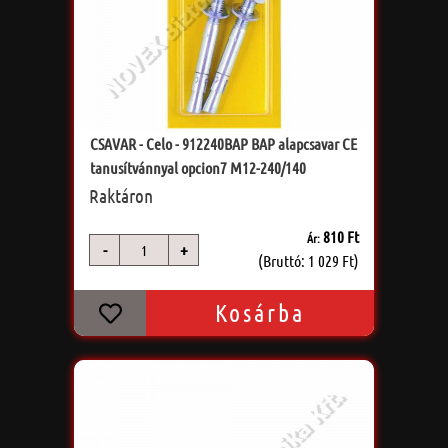
CSAVAR - Celo - 912240BAP BAP alapcsavar CE
tanusítvánnyal opcion7 M12-240/140
Raktáron
810 Ft
Ár:
-
+
db
(Bruttó: 1 029 Ft)
Kosárba