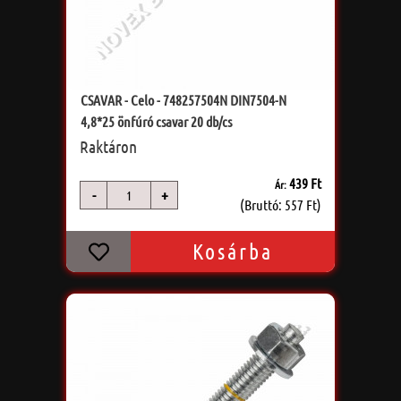
CSAVAR - Celo - 748257504N DIN7504-N
4,8*25 önfúró csavar 20 db/cs
Raktáron
439 Ft
Ár:
-
+
db
(Bruttó: 557 Ft)
Kosárba