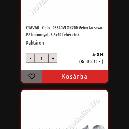
CSAVAR - Celo - 93540VLOX200 Velox facsavar
PZ horonnyal, 3,5x40 fehér cink
Raktáron
8 Ft
Ár:
-
+
db
(Bruttó: 10 Ft)
Kosárba