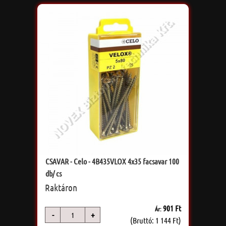
CSAVAR - Celo - 4B435VLOX 4x35 facsavar 100
db/ cs
Raktáron
901 Ft
Ár:
-
+
db
(Bruttó: 1 144 Ft)