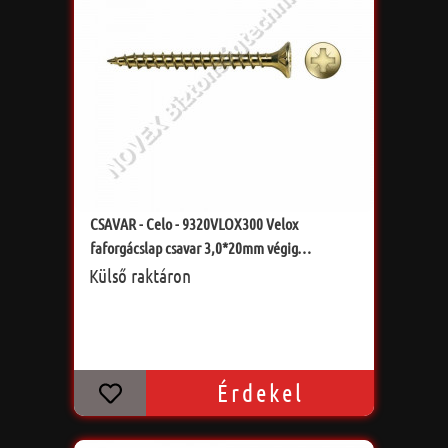
CSAVAR - Celo - 9320VLOX300 Velox
faforgácslap csavar 3,0*20mm végig
menetes,PZ
Külső raktáron
Érdekel