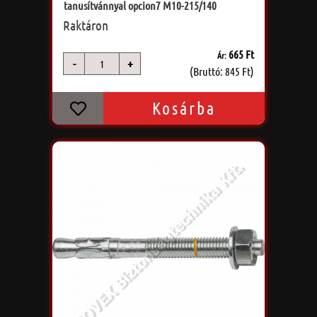
tanusítvánnyal opcion7 M10-215/140
Raktáron
665 Ft
Ár:
-
+
db
(Bruttó: 845 Ft)
Kosárba