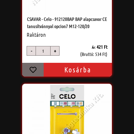
CSAVAR - Celo - 912120BAP BAP alapcsavar CE
tanusítvánnyal opcion7 M12-120/20
Raktáron
421 Ft
Ár:
-
+
db
(Bruttó: 534 Ft)
Kosárba