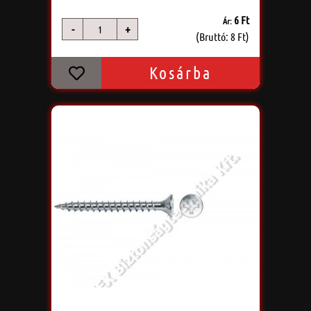
6 Ft
Ár:
-
+
db
(Bruttó: 8 Ft)
Kosárba