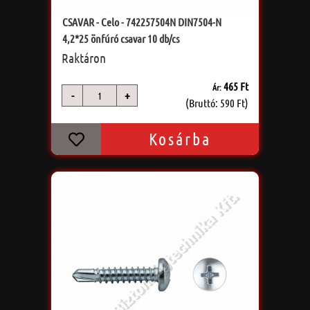
CSAVAR - Celo - 742257504N DIN7504-N
4,2*25 önfúró csavar 10 db/cs
Raktáron
465 Ft
Ár:
-
+
db
(Bruttó: 590 Ft)
Kosárba