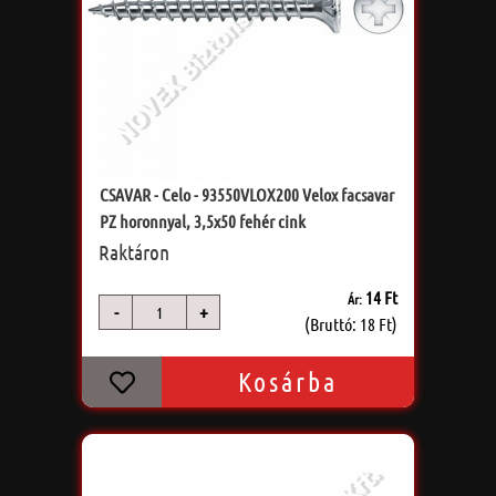
CSAVAR - Celo - 93550VLOX200 Velox facsavar
PZ horonnyal, 3,5x50 fehér cink
Raktáron
14 Ft
Ár:
-
+
db
(Bruttó: 18 Ft)
Kosárba