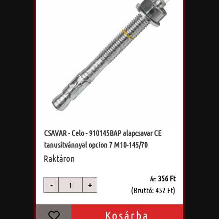
CSAVAR - Celo - 910145BAP alapcsavar CE
tanusítvánnyal opcion 7 M10-145/70
Raktáron
356 Ft
Ár:
-
+
db
(Bruttó: 452 Ft)
Kosárba