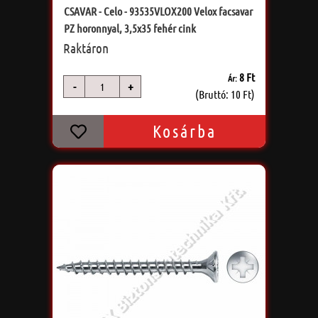
CSAVAR - Celo - 93535VLOX200 Velox facsavar
PZ horonnyal, 3,5x35 fehér cink
Raktáron
8 Ft
Ár:
-
+
db
(Bruttó: 10 Ft)
Kosárba