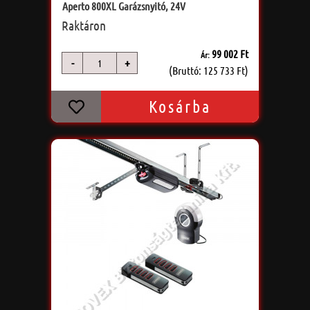
Aperto 800XL Garázsnyitó, 24V
Raktáron
99 002 Ft
Ár:
-
+
db
(Bruttó: 125 733 Ft)
Kosárba