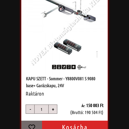
KAPU SZETT - Sommer - Y8800V081 S 9080
base+ Garázskapu, 24V
Raktáron
150 003 Ft
Ár:
-
+
db
(Bruttó: 190 504 Ft)
Kosárba