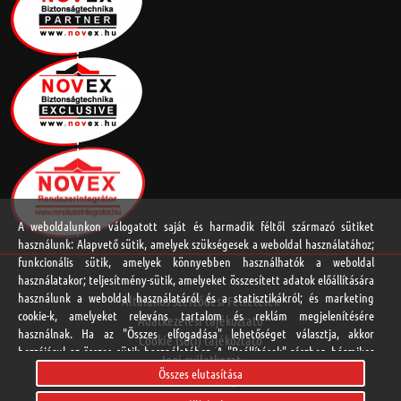
A weboldalunkon válogatott saját és harmadik féltől származó sütiket
használunk: Alapvető sütik, amelyek szükségesek a weboldal használatához;
funkcionális sütik, amelyek könnyebben használhatók a weboldal
használatakor; teljesítmény-sütik, amelyeket összesített adatok előállítására
használunk a weboldal használatáról és a statisztikákról; és marketing
Általános Szerződési Feltételek
cookie-k, amelyeket releváns tartalom és reklám megjelenítésére
Adatkezelési tájékoztató
használnak. Ha az "Összes elfogadása" lehetőséget választja, akkor
Cookie (süti) tájékoztató
hozzájárul az összes sütik használatához. A "Beállítások" részben bármikor
Jogi nyilatkozat
elfogadhat és elutasíthat egyedi sütitípusokat, és visszavonhatja a jövőre
Összes elutasítása
Online vitarendezési platform
vonatkozó beleegyezését.