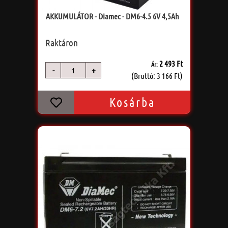
AKKUMULÁTOR - Diamec - DM6-4.5 6V 4,5Ah
Raktáron
2 493 Ft
Ár:
-
+
db
(Bruttó: 3 166 Ft)
Kosárba