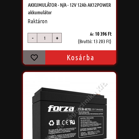
AKKUMULÁTOR - N/A - 12V 12Ah AK12POWER
akkumulátor
Raktáron
10 396 Ft
Ár:
-
+
db
(Bruttó: 13 203 Ft)
Kosárba