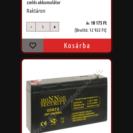
zselés akkumulátor
Raktáron
10 175 Ft
Ár:
-
+
db
(Bruttó: 12 922 Ft)
Kosárba