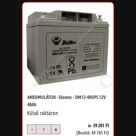
AKKUMULÁTOR - Diamec - DM12-40UPS 12V
40Ah
Külső raktáron
39 201 Ft
Ár:
-
+
db
(Bruttó: 49 785 Ft)