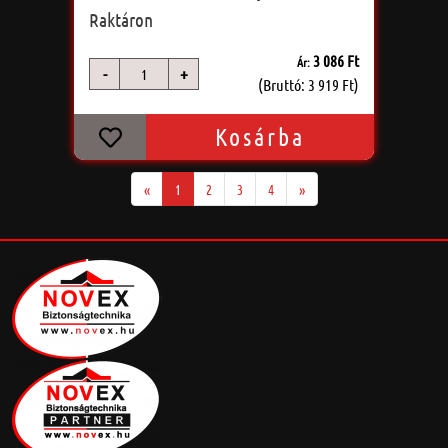
akkumulátor
Raktáron
3 086 Ft
Ár:
-
+
db
(Bruttó: 3 919 Ft)
Kosárba
«
1
2
3
4
»