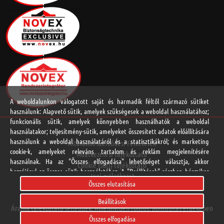
A weboldalunkon válogatott saját és harmadik féltől származó sütiket
használunk: Alapvető sütik, amelyek szükségesek a weboldal használatához;
funkcionális sütik, amelyek könnyebben használhatók a weboldal
használatakor; teljesítmény-sütik, amelyeket összesített adatok előállítására
használunk a weboldal használatáról és a statisztikákról; és marketing
Általános Szerződési Feltételek
cookie-k, amelyeket releváns tartalom és reklám megjelenítésére
Adatkezelési tájékoztató
használnak. Ha az "Összes elfogadása" lehetőséget választja, akkor
Cookie (süti) tájékoztató
hozzájárul az összes sütik használatához. A "Beállítások" részben bármikor
Jogi nyilatkozat
elfogadhat és elutasíthat egyedi sütitípusokat, és visszavonhatja a jövőre
Összes elutasítása
Online vitarendezési platform
vonatkozó beleegyezését.
Beállítások
Áraink tájékoztató jellegűek. Amennyiben fontos, pontosítás érdekében
Adatvédelmi Nyilatkozat
Összes elfogadása
hívja kapcsolattartóját.