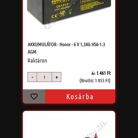
AKKUMULÁTOR - Honor - 6 V 1,3Ah HS6-1.3
AGM
Raktáron
1 461 Ft
Ár:
-
+
db
(Bruttó: 1 855 Ft)
Kosárba