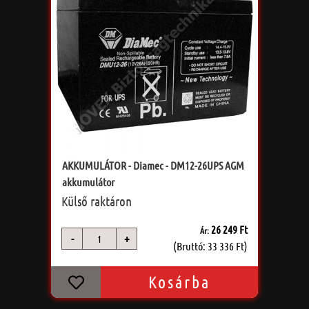
AKKUMULÁTOR - Diamec - DM12-26UPS AGM
akkumulátor
Külső raktáron
26 249 Ft
Ár:
-
+
db
(Bruttó: 33 336 Ft)
Kosárba