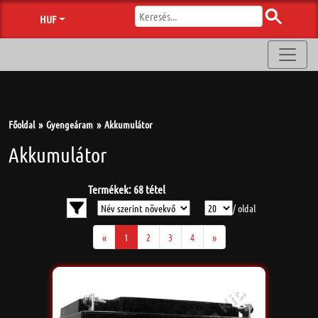
HUF
Főoldal
Gyengeáram
Akkumulátor
Akkumulátor
Termékek: 68 tétel
/ oldal
«
1
2
3
4
»