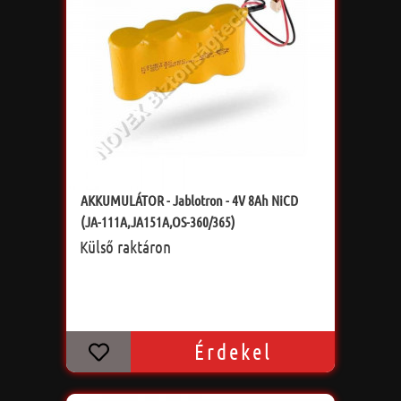
AKKUMULÁTOR - Jablotron - 4V 8Ah NiCD
(JA-111A,JA151A,OS-360/365)
Külső raktáron
Érdekel