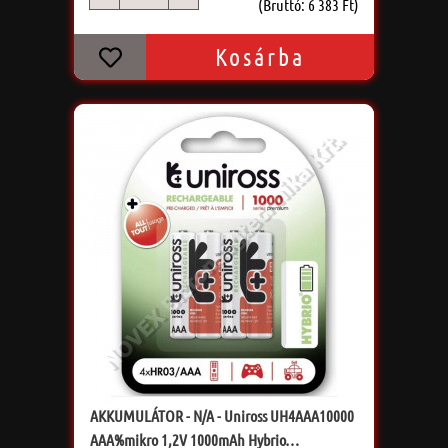
db
(Bruttó: 6 383 Ft)
Kosárba
AKKUMULÁTOR - N/A - Uniross UH4AAA10000
AAA%mikro 1,2V 1000mAh Hybrio