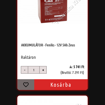
AKKUMULÁTOR - Feniks - 12V 5Ah Zeus
Raktáron
5 741 Ft
Ár:
-
+
db
(Bruttó: 7 291 Ft)
Kosárba