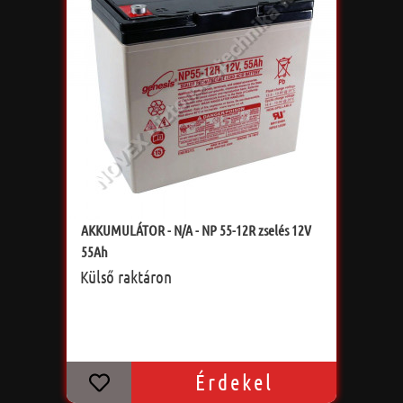
AKKUMULÁTOR - N/A - NP 55-12R zselés 12V
55Ah
Külső raktáron
Érdekel