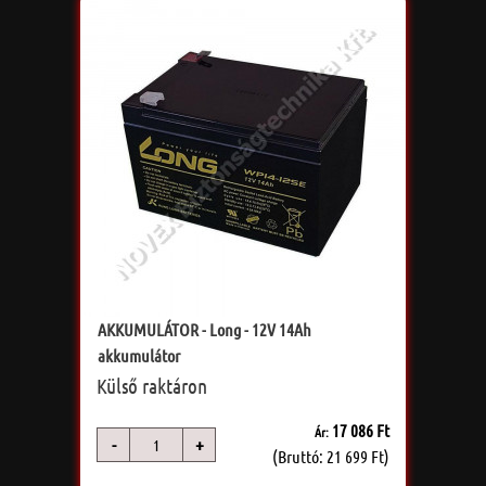
AKKUMULÁTOR - Long - 12V 14Ah
akkumulátor
Külső raktáron
17 086 Ft
Ár:
-
+
db
(Bruttó: 21 699 Ft)