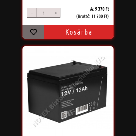
9 370 Ft
Ár:
-
+
db
(Bruttó: 11 900 Ft)
Kosárba