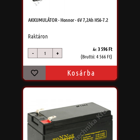
AKKUMULÁTOR - Honnor - 6V 7,2Ah HS6-7.2
Raktáron
3 596 Ft
Ár:
-
+
db
(Bruttó: 4 566 Ft)
Kosárba