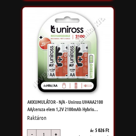
AKKUMULÁTOR - N/A - Uniross UH4AA2100
AA/ceruza elem 1,2V 2100mAh Hybrio
akkumulátor
Raktáron
5 026 Ft
Ár:
-
+