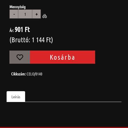
Mennyiség
-
+
db
901 Ft
Ár:
(Bruttó: 1 144 Ft)
Kosárba
Cikkszám:
CELO/0140
Leírás