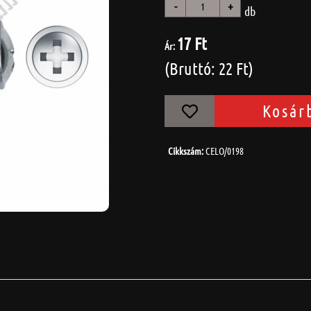
-
+
db
17 Ft
Ár:
(Bruttó: 22 Ft)
Kosár
Cikkszám:
CELO/0198