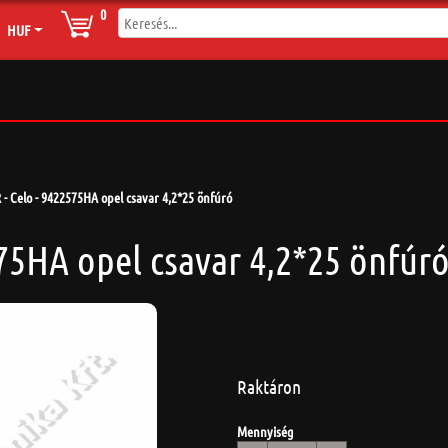
0
HUF
- Celo - 9422575HA opel csavar 4,2*25 önfúró
75HA opel csavar 4,2*25 önfúr
Raktáron
Mennyiség