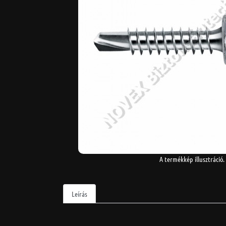
A termékkép illusztráció.
Leírás