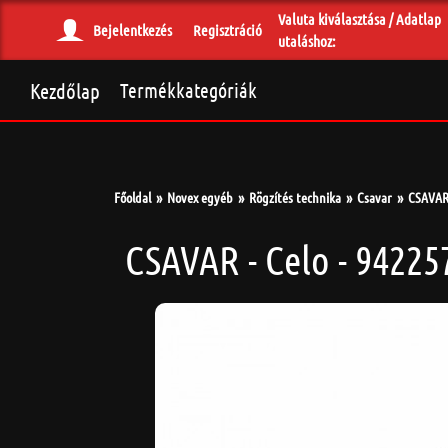
Valuta kiválasztása / Adatlap
Bejelentkezés
Regisztráció
utaláshoz:
Kezdőlap
Termékkategóriák
Főoldal
Novex egyéb
Rögzítés technika
Csavar
CSAVAR 
CSAVAR - Celo - 94225