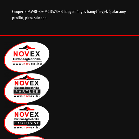
Cooper FL-SV-RL-R-S-MCD524-SB hagyományos hang-fényjelző, alacsony
profilú, piros színben