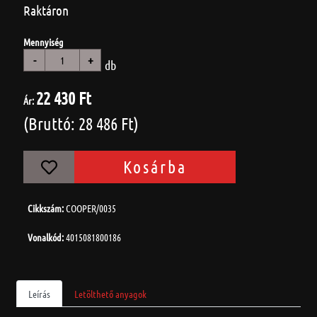
Raktáron
Mennyiség
-
+
db
22 430 Ft
Ár:
(Bruttó: 28 486 Ft)
Kosárba
Cikkszám:
COOPER/0035
Vonalkód:
4015081800186
Leírás
Letölthető anyagok