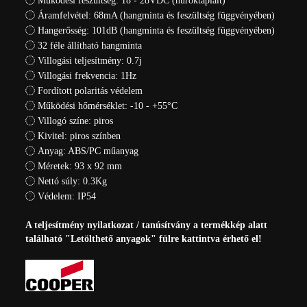
Működési feszültség: 18 - 28VDC (huroktáplált)
Áramfelvétel: 68mA (hangminta és feszültség függvényében)
Hangerősség: 101dB (hangminta és feszültség függvényében)
32 féle állítható hangminta
Villogási teljesítmény: 0.7j
Villogási frekvencia: 1Hz
Fordított polaritás védelem
Működési hőmérséklet: -10 - +55°C
Villogó színe: piros
Kivitel: piros színben
Anyag: ABS/PC műanyag
Méretek: 93 x 92 mm
Nettó súly: 0.3Kg
Védelem: IP54
A teljesítmény nyilatkozat / tanúsítvány a termékkép alatt
található "Letölthető anyagok" fülre kattintva érhető el!