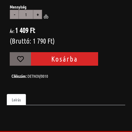
Mennyiség
-
+
db
1 409 Ft
Ár:
(Bruttó: 1 790 Ft)
Kosárba
Cikkszám:
DETNOV/0010
Leírás