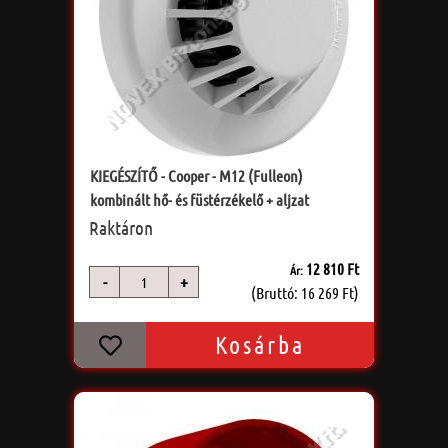
KIEGÉSZÍTŐ - Cooper - M12 (Fulleon)
kombinált hő- és füstérzékelő + aljzat
Raktáron
12 810 Ft
Ár:
-
+
db
(Bruttó: 16 269 Ft)
Kosárba