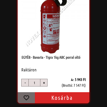
EGYÉB - Bavaria - Tigra 1kg ABC porral oltó
Raktáron
5 943 Ft
Ár:
-
+
db
(Bruttó: 7 547 Ft)
Kosárba