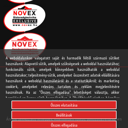
A weboldalunkon válogatott saját és harmadik féltől származó sütiket
használunk: Alapvető sütik, amelyek szükségesek a weboldal használatához;
funkcionális sütik, amelyek könnyebben használhatók a weboldal
használatakor; teljesítmény-sütik, amelyeket összesített adatok előállítására
használunk a weboldal használatáról és a statisztikákról; és marketing
Általános Szerződési Feltételek
cookie-k, amelyeket releváns tartalom és reklám megjelenítésére
Adatkezelési tájékoztató
használnak. Ha az "Összes elfogadása" lehetőséget választja, akkor
Cookie (süti) tájékoztató
hozzájárul az összes sütik használatához. A "Beállítások" részben bármikor
Jogi nyilatkozat
elfogadhat és elutasíthat egyedi sütitípusokat, és visszavonhatja a jövőre
Összes elutasítása
Online vitarendezési platform
vonatkozó beleegyezését.
Beállítások
Áraink tájékoztató jellegűek. Amennyiben fontos, pontosítás érdekében
Adatvédelmi Nyilatkozat
Összes elfogadása
hívja kapcsolattartóját.