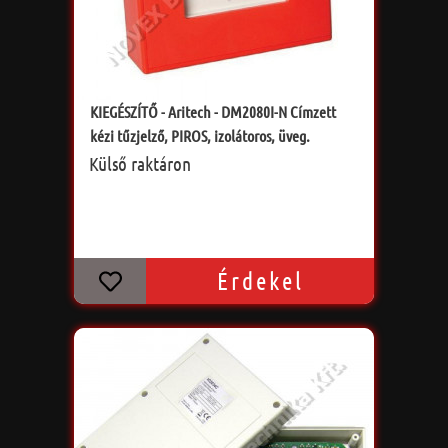
KIEGÉSZÍTŐ - Aritech - DM2080I-N Címzett
kézi tűzjelző, PIROS, izolátoros, üveg.
Külső raktáron
Érdekel