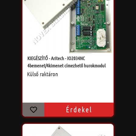
KIEGÉSZÍTŐ - Aritech - IO2034NC
4bemenet/4kimenet címezhető hurokmodul
Külső raktáron
Érdekel