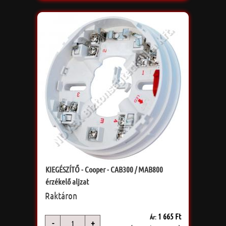
KIEGÉSZÍTŐ - Cooper - CAB300 / MAB800
érzékelő aljzat
Raktáron
1 665 Ft
Ár:
-
+