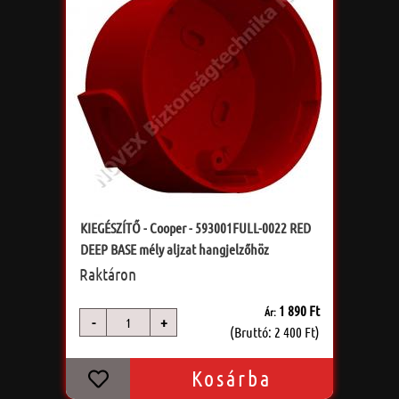
KIEGÉSZÍTŐ - Cooper - 593001FULL-0022 RED
DEEP BASE mély aljzat hangjelzőhöz
Raktáron
1 890 Ft
Ár:
-
+
db
(Bruttó: 2 400 Ft)
Kosárba