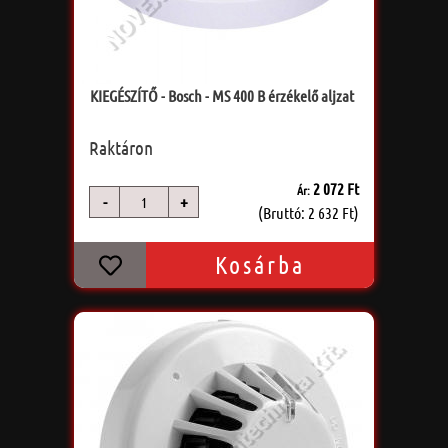
KIEGÉSZÍTŐ - Bosch - MS 400 B érzékelő aljzat
Raktáron
2 072 Ft
Ár:
-
+
db
(Bruttó: 2 632 Ft)
Kosárba