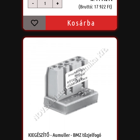
-
+
db
(Bruttó: 17 922 Ft)
Kosárba
KIEGÉSZÍTŐ - Aumuller - BMZ tűzjelfogó