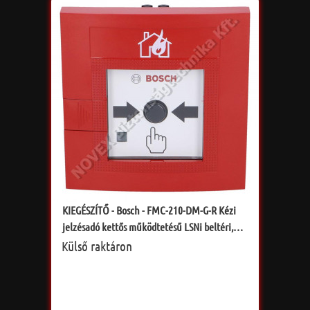
KIEGÉSZÍTŐ - Bosch - FMC-210-DM-G-R Kézi
jelzésadó kettős működtetésű LSNi beltéri,
piros
Külső raktáron