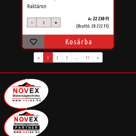
Raktáron
22 230 Ft
Ár:
-
+
db
(Bruttó: 28 232 Ft)
Kosárba
«
1
2
3
...
11
»