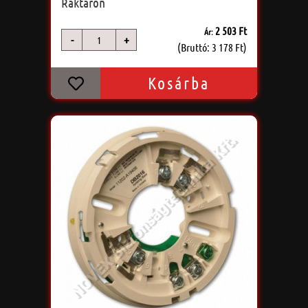
Raktáron
2 503 Ft
Ár:
-
+
db
(Bruttó: 3 178 Ft)
Kosárba