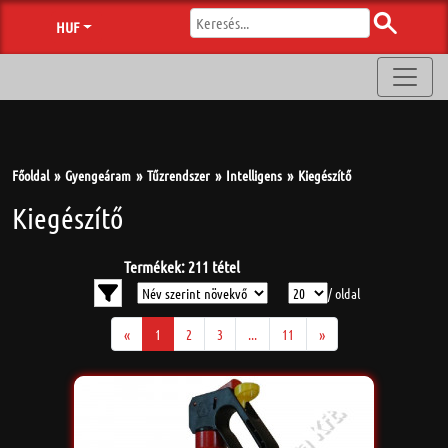
HUF
Főoldal
Gyengeáram
Tűzrendszer
Intelligens
Kiegészítő
Kiegészítő
Termékek: 211 tétel
/ oldal
«
1
2
3
...
11
»