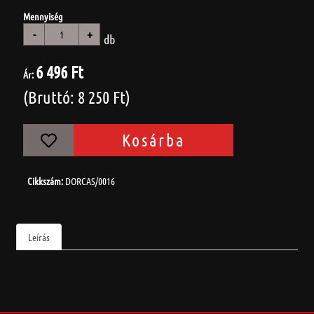
Mennyiség
-
+
db
6 496 Ft
Ár:
(Bruttó: 8 250 Ft)
Kosárba
Cikkszám:
DORCAS/0016
Leírás