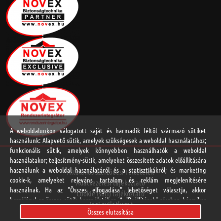
A weboldalunkon válogatott saját és harmadik féltől származó sütiket
használunk: Alapvető sütik, amelyek szükségesek a weboldal használatához;
funkcionális sütik, amelyek könnyebben használhatók a weboldal
használatakor; teljesítmény-sütik, amelyeket összesített adatok előállítására
használunk a weboldal használatáról és a statisztikákról; és marketing
Általános Szerződési Feltételek
cookie-k, amelyeket releváns tartalom és reklám megjelenítésére
Adatkezelési tájékoztató
használnak. Ha az "Összes elfogadása" lehetőséget választja, akkor
Cookie (süti) tájékoztató
hozzájárul az összes sütik használatához. A "Beállítások" részben bármikor
Jogi nyilatkozat
elfogadhat és elutasíthat egyedi sütitípusokat, és visszavonhatja a jövőre
Összes elutasítása
Online vitarendezési platform
vonatkozó beleegyezését.