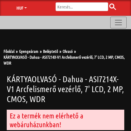
HUF
Főoldal
Gyengeáram
Beléptető
Olvasó
KÁRTYAOLVASÓ - Dahua - ASI7214X-V1 Arcfelismerő vezérlő, 7' LCD, 2 MP, CMOS,
WDR
KÁRTYAOLVASÓ - Dahua - ASI7214X-
V1 Arcfelismerő vezérlő, 7' LCD, 2 MP,
CMOS, WDR
Ez a termék nem elérhető a
webáruházunkban!