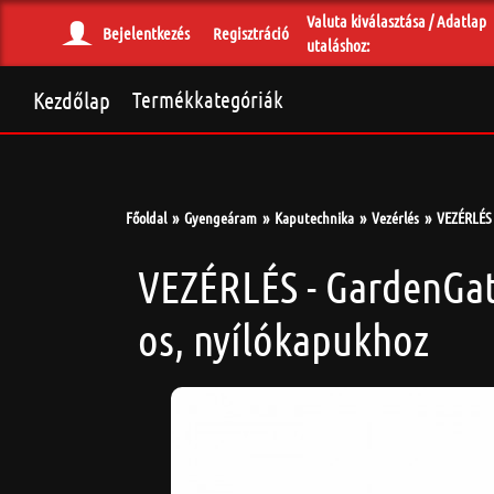
Valuta kiválasztása / Adatlap
Bejelentkezés
Regisztráció
utaláshoz:
Kezdőlap
Termékkategóriák
Főoldal
Gyengeáram
Kaputechnika
Vezérlés
VEZÉRLÉS 
VEZÉRLÉS - GardenGat
os, nyílókapukhoz