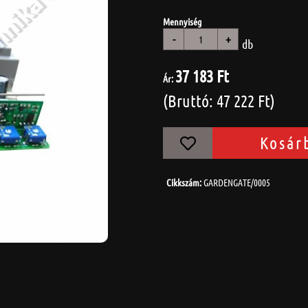
Mennyiség
-
+
db
37 183 Ft
Ár:
(Bruttó: 47 222 Ft)
Kosár
Cikkszám:
GARDENGATE/0005