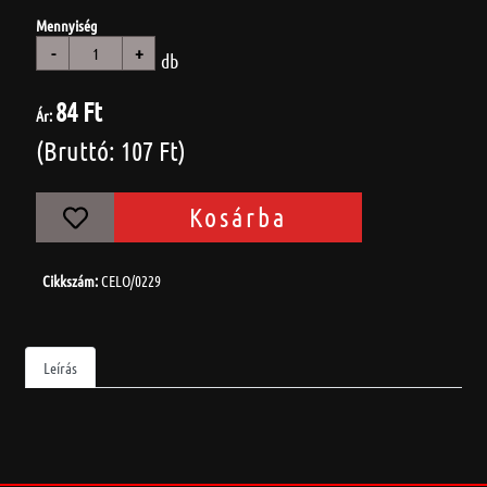
Mennyiség
-
+
db
84 Ft
Ár:
(Bruttó: 107 Ft)
Kosárba
Cikkszám:
CELO/0229
Leírás