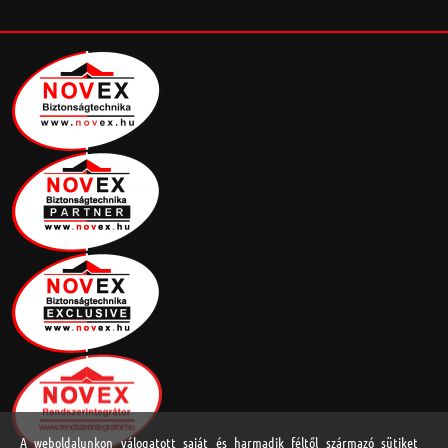
A weboldalunkon válogatott saját és harmadik féltől származó sütiket