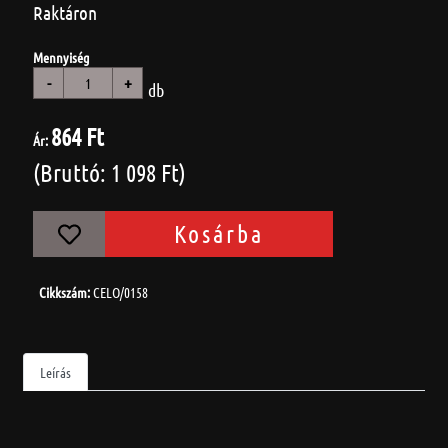
Raktáron
Mennyiség
-
+
db
864 Ft
Ár:
(Bruttó: 1 098 Ft)
Kosárba
Cikkszám:
CELO/0158
Leírás