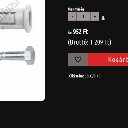
Mennyiség
-
+
db
952 Ft
Ár:
(Bruttó: 1 209 Ft)
Kosár
Cikkszám:
CELO/0146