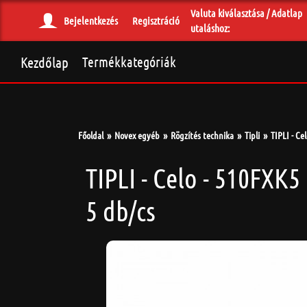
Valuta kiválasztása / Adatlap
Bejelentkezés
Regisztráció
utaláshoz:
Kezdőlap
Termékkategóriák
Főoldal
Novex egyéb
Rögzítés technika
Tipli
TIPLI - Ce
TIPLI - Celo - 510FXK5
5 db/cs