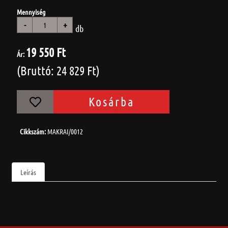
Mennyiség
-
+
db
19 550 Ft
Ár:
(Bruttó: 24 829 Ft)
Kosárba
Cikkszám:
MAKRAI/0012
Leírás