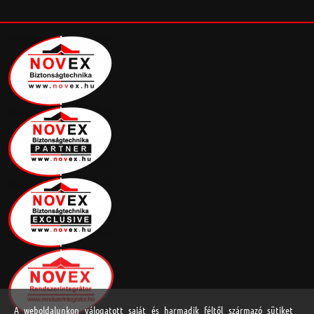
A weboldalunkon válogatott saját és harmadik féltől származó sütiket