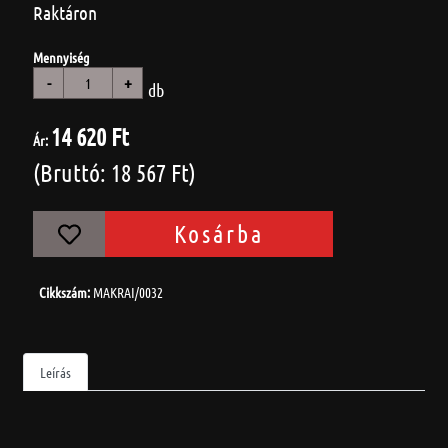
Raktáron
Mennyiség
-
+
db
14 620 Ft
Ár:
(Bruttó: 18 567 Ft)
Kosárba
Cikkszám:
MAKRAI/0032
Leírás