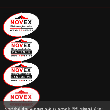
A weboldalunkon válogatott saját és harmadik féltől származó sütiket