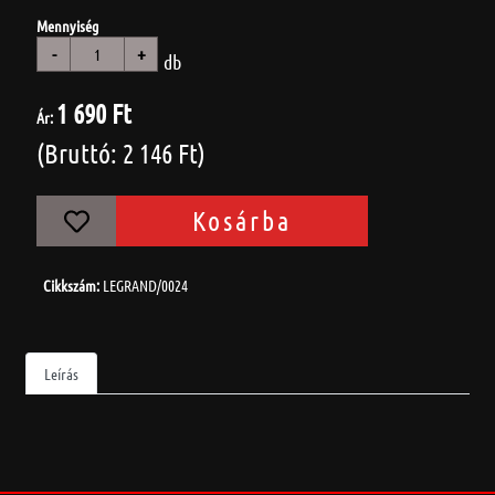
Mennyiség
-
+
db
1 690 Ft
Ár:
(Bruttó: 2 146 Ft)
Kosárba
Cikkszám:
LEGRAND/0024
Leírás