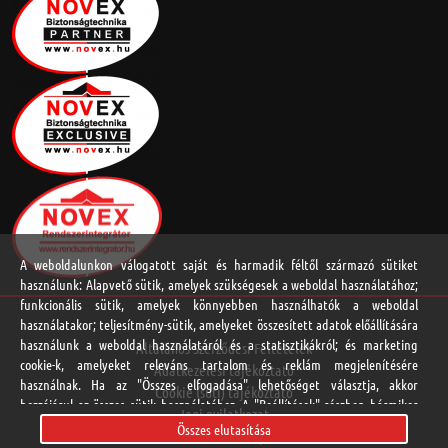
A weboldalunkon válogatott saját és harmadik féltől származó sütiket
használunk: Alapvető sütik, amelyek szükségesek a weboldal használatához;
funkcionális sütik, amelyek könnyebben használhatók a weboldal
használatakor; teljesítmény-sütik, amelyeket összesített adatok előállítására
használunk a weboldal használatáról és a statisztikákról; és marketing
Általános Szerződési Feltételek
cookie-k, amelyeket releváns tartalom és reklám megjelenítésére
Adatkezelési tájékoztató
használnak. Ha az "Összes elfogadása" lehetőséget választja, akkor
Cookie (süti) tájékoztató
hozzájárul az összes sütik használatához. A "Beállítások" részben bármikor
Jogi nyilatkozat
elfogadhat és elutasíthat egyedi sütitípusokat, és visszavonhatja a jövőre
Összes elutasítása
Online vitarendezési platform
vonatkozó beleegyezését.