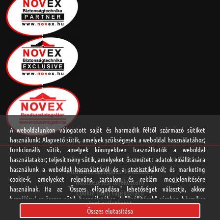
A weboldalunkon válogatott saját és harmadik féltől származó sütiket
használunk: Alapvető sütik, amelyek szükségesek a weboldal használatához;
funkcionális sütik, amelyek könnyebben használhatók a weboldal
használatakor; teljesítmény-sütik, amelyeket összesített adatok előállítására
használunk a weboldal használatáról és a statisztikákról; és marketing
Általános Szerződési Feltételek
cookie-k, amelyeket releváns tartalom és reklám megjelenítésére
Adatkezelési tájékoztató
használnak. Ha az "Összes elfogadása" lehetőséget választja, akkor
Cookie (süti) tájékoztató
hozzájárul az összes sütik használatához. A "Beállítások" részben bármikor
Jogi nyilatkozat
elfogadhat és elutasíthat egyedi sütitípusokat, és visszavonhatja a jövőre
Összes elutasítása
Online vitarendezési platform
vonatkozó beleegyezését.