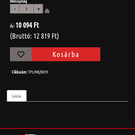
Mennyiség
-
+
db
10 094 Ft
Ár:
(Bruttó: 12 819 Ft)
Kosárba
Cikkszám:
TPLINK/0039
Leírás