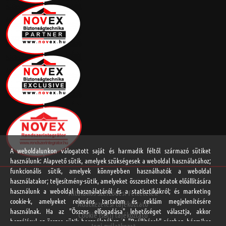
A weboldalunkon válogatott saját és harmadik féltől származó sütiket
használunk: Alapvető sütik, amelyek szükségesek a weboldal használatához;
funkcionális sütik, amelyek könnyebben használhatók a weboldal
használatakor; teljesítmény-sütik, amelyeket összesített adatok előállítására
használunk a weboldal használatáról és a statisztikákról; és marketing
Általános Szerződési Feltételek
cookie-k, amelyeket releváns tartalom és reklám megjelenítésére
Adatkezelési tájékoztató
használnak. Ha az "Összes elfogadása" lehetőséget választja, akkor
Cookie (süti) tájékoztató
hozzájárul az összes sütik használatához. A "Beállítások" részben bármikor