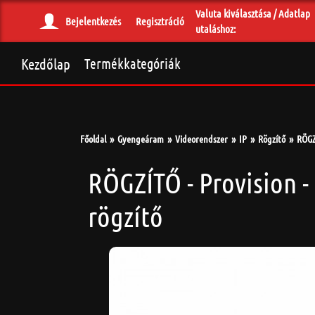
Valuta kiválasztása / Adatlap
Bejelentkezés
Regisztráció
utaláshoz:
Kezdőlap
Termékkategóriák
Főoldal
Gyengeáram
Videorendszer
IP
Rögzítő
RÖGZ
RÖGZÍTŐ - Provision 
rögzítő