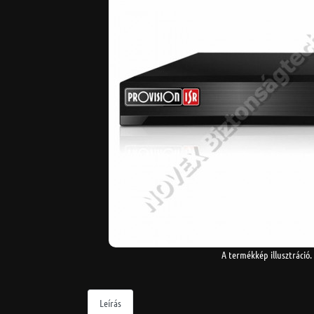
A termékkép illusztráció.
Leírás