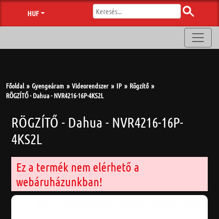
HUF
Főoldal
Gyengeáram
Videorendszer
IP
Rögzítő
RÖGZÍTŐ - Dahua - NVR4216-16P-4KS2L
RÖGZÍTŐ - Dahua - NVR4216-16P-
4KS2L
Ez a termék nem elérhető a
webáruházunkban!