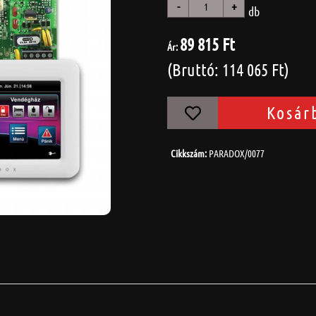
-
+
db
89 815 Ft
Ár:
(Bruttó: 114 065 Ft)
Kosár
Cikkszám:
PARADOX/0077