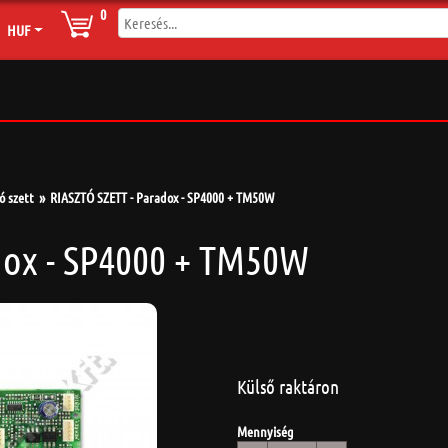
0
HUF
ó szett
RIASZTÓ SZETT - Paradox - SP4000 + TM50W
dox - SP4000 + TM50W
Külső raktáron
Mennyiség