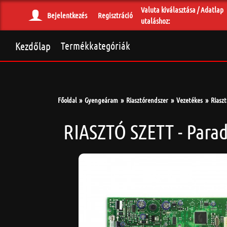
Valuta kiválasztása / Adatlap
Bejelentkezés
Regisztráció
utaláshoz:
Kezdőlap
Termékkategóriák
Főoldal
Gyengeáram
Riasztórendszer
Vezetékes
Riaszt
RIASZTÓ SZETT - Para