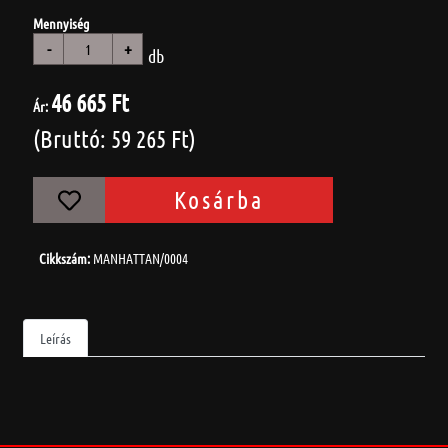
Mennyiség
-
+
db
46 665 Ft
Ár:
(Bruttó: 59 265 Ft)
Kosárba
Cikkszám:
MANHATTAN/0004
Leírás