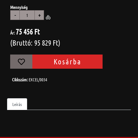
Mennyiség
-
+
db
75 456 Ft
Ár:
(Bruttó: 95 829 Ft)
Kosárba
Cikkszám:
EXCEL/0034
Leírás