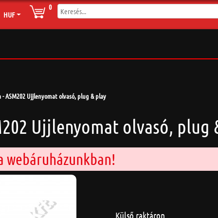
0
HUF
- ASM202 Ujjlenyomat olvasó, plug & play
202 Ujjlenyomat olvasó, plug 
 a webáruházunkban!
Külső raktáron