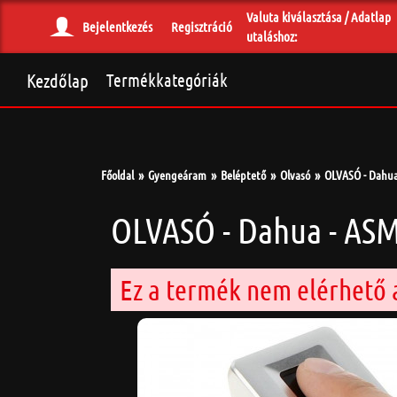
Valuta kiválasztása / Adatlap
Bejelentkezés
Regisztráció
utaláshoz:
Kezdőlap
Termékkategóriák
Főoldal
Gyengeáram
Beléptető
Olvasó
OLVASÓ - Dahua 
OLVASÓ - Dahua - ASM
Ez a termék nem elérhető