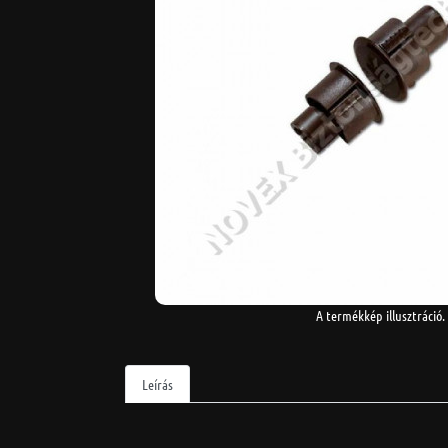
A termékkép illusztráció.
Leírás