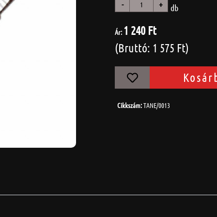
-
+
db
1 240 Ft
Ár:
(Bruttó: 1 575 Ft)
Kosár
Cikkszám:
TANE/0013