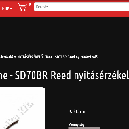
0
HUF
sérzékelő
NYITÁSÉRZÉKELŐ - Tane - SD70BR Reed nyitásérzékelő
e - SD70BR Reed nyitásérzéke
Raktáron
Mennyiség