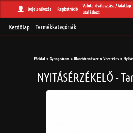
Valuta kiválasztása / Adatlap
Bejelentkezés
Regisztráció
utaláshoz:
Kezdőlap
Termékkategóriák
Főoldal
Gyengeáram
Riasztórendszer
Vezetékes
Nyitá
NYITÁSÉRZÉKELŐ - Tan