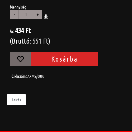
Mennyiség
-
+
db
434 Ft
Ár:
(Bruttó: 551 Ft)
Kosárba
Cikkszám:
AXMS/0003
Leírás