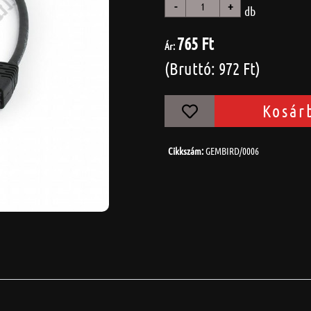
-
+
db
765 Ft
Ár:
(Bruttó: 972 Ft)
Kosár
Cikkszám:
GEMBIRD/0006