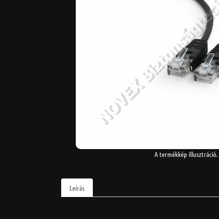
A termékkép illusztráció.
Leírás