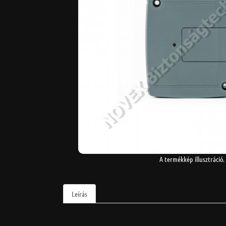
A termékkép illusztráció.
Leírás