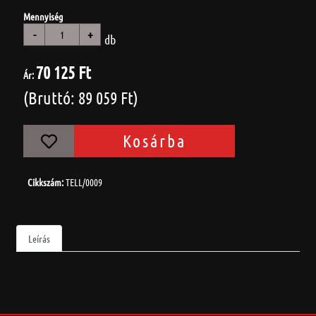
Mennyiség
-
+
db
70 125 Ft
Ár:
(Bruttó: 89 059 Ft)
Kosárba
Cikkszám:
TELL/0009
Leírás