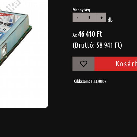
Mennyiség
-
+
db
46 410 Ft
Ár:
(Bruttó: 58 941 Ft)
Kosár
Cikkszám:
TELL/0002