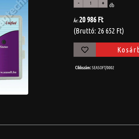
-
+
db
20 986 Ft
Ár:
(Bruttó: 26 652 Ft)
Kosár
Cikkszám:
SEASOFT/0002