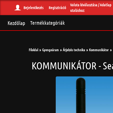
Valuta kiválasztása / Adatlap
Bejelentkezés
Regisztráció
utaláshoz:
Kezdőlap
Termékkategóriák
Főoldal
Gyengeáram
Átjelzés technika
Kommunikátor
KOMMUNIKÁTOR - Seas