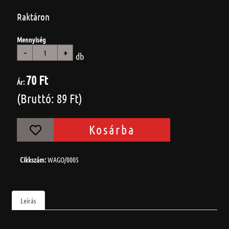
Raktáron
Mennyiség
-
+
db
70 Ft
Ár:
(Bruttó: 89 Ft)
Kosárba
Cikkszám:
WAGO/0005
Leírás