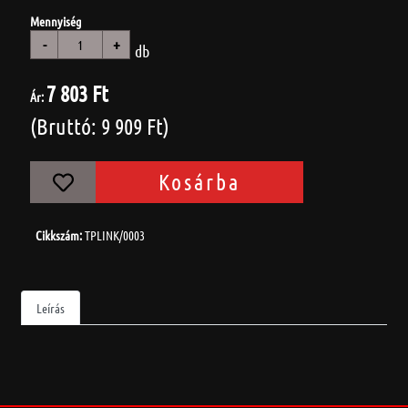
Mennyiség
-
+
db
7 803 Ft
Ár:
(Bruttó: 9 909 Ft)
Kosárba
Cikkszám:
TPLINK/0003
Leírás