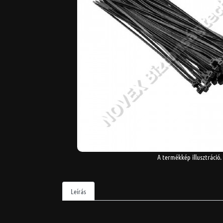
A termékkép illusztráció.
Leírás