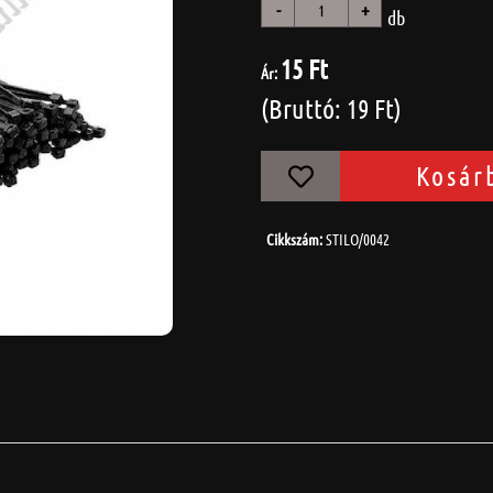
-
+
db
15 Ft
Ár:
(Bruttó: 19 Ft)
Kosár
Cikkszám:
STILO/0042