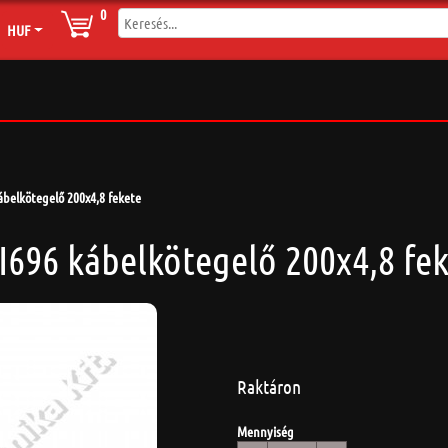
0
HUF
kábelkötegelő 200x4,8 fekete
TI696 kábelkötegelő 200x4,8 fe
Raktáron
Mennyiség