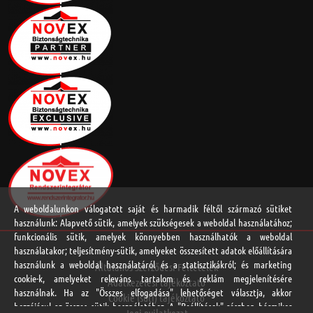
A weboldalunkon válogatott saját és harmadik féltől származó sütiket
használunk: Alapvető sütik, amelyek szükségesek a weboldal használatához;
funkcionális sütik, amelyek könnyebben használhatók a weboldal
használatakor; teljesítmény-sütik, amelyeket összesített adatok előállítására
használunk a weboldal használatáról és a statisztikákról; és marketing
Általános Szerződési Feltételek
cookie-k, amelyeket releváns tartalom és reklám megjelenítésére
Adatkezelési tájékoztató
használnak. Ha az "Összes elfogadása" lehetőséget választja, akkor
Cookie (süti) tájékoztató
hozzájárul az összes sütik használatához. A "Beállítások" részben bármikor