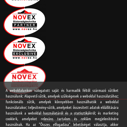
A weboldalunkon válogatott saját és harmadik féltől származó sütiket
használunk: Alapvető sütik, amelyek szükségesek a weboldal használatához;
funkcionális sütik, amelyek könnyebben használhatók a weboldal
használatakor; teljesítmény-sütik, amelyeket összesített adatok előállítására
használunk a weboldal használatáról és a statisztikákról; és marketing
Általános Szerződési Feltételek
cookie-k, amelyeket releváns tartalom és reklám megjelenítésére
Adatkezelési tájékoztató
használnak. Ha az "Összes elfogadása" lehetőséget választja, akkor
Cookie (süti) tájékoztató