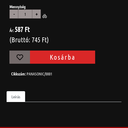
Mennyiség
-
+
db
587 Ft
Ár:
(Bruttó: 745 Ft)
Kosárba
Cikkszám:
PANASONIC/0001
Leírás