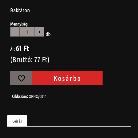
Raktáron
Mennyiség
-
+
db
61 Ft
Ár:
(Bruttó: 77 Ft)
Kosárba
Cikkszám:
ORNO/0011
Leírás