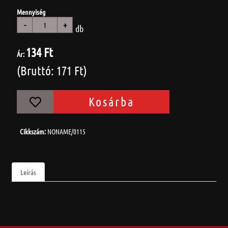
Mennyiség
-
+
db
134 Ft
Ár:
(Bruttó: 171 Ft)
Kosárba
Cikkszám:
NONAME/0115
Leírás