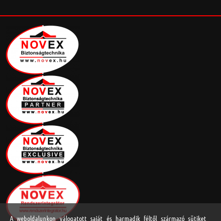
A weboldalunkon válogatott saját és harmadik féltől származó sütiket