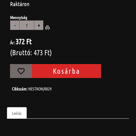
Raktáron
Mennyiség
-
+
db
372 Ft
Ár:
(Bruttó: 473 Ft)
Kosárba
Cikkszám:
NESTRON/0029
Leírás