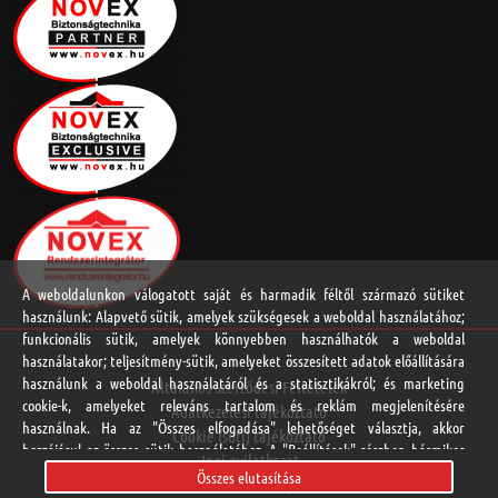
A weboldalunkon válogatott saját és harmadik féltől származó sütiket
használunk: Alapvető sütik, amelyek szükségesek a weboldal használatához;
funkcionális sütik, amelyek könnyebben használhatók a weboldal
használatakor; teljesítmény-sütik, amelyeket összesített adatok előállítására
használunk a weboldal használatáról és a statisztikákról; és marketing
Általános Szerződési Feltételek
cookie-k, amelyeket releváns tartalom és reklám megjelenítésére
Adatkezelési tájékoztató
használnak. Ha az "Összes elfogadása" lehetőséget választja, akkor
Cookie (süti) tájékoztató
hozzájárul az összes sütik használatához. A "Beállítások" részben bármikor
Jogi nyilatkozat
elfogadhat és elutasíthat egyedi sütitípusokat, és visszavonhatja a jövőre
Összes elutasítása
Online vitarendezési platform
vonatkozó beleegyezését.