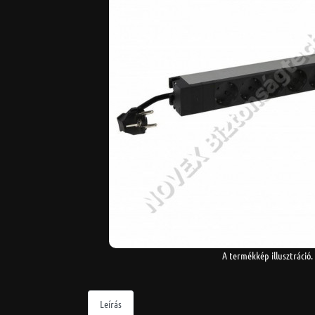
A termékkép illusztráció.
Leírás