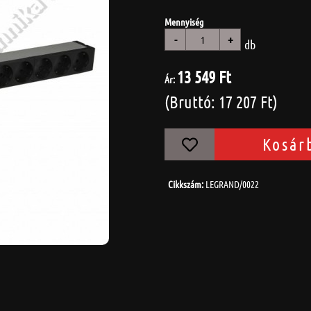
Mennyiség
-
+
db
13 549 Ft
Ár:
(Bruttó: 17 207 Ft)
Kosár
Cikkszám:
LEGRAND/0022