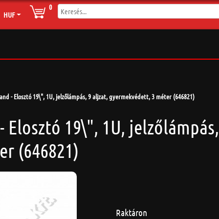
0
HUF
nd - Elosztó 19\", 1U, jelzőlámpás, 9 aljzat, gyermekvédett, 3 méter (646821)
 Elosztó 19\", 1U, jelzőlámpás, 
er (646821)
Raktáron