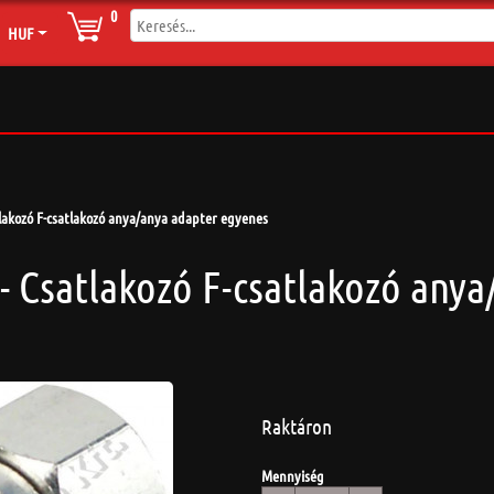
0
HUF
lakozó F-csatlakozó anya/anya adapter egyenes
- Csatlakozó F-csatlakozó any
Raktáron
Mennyiség