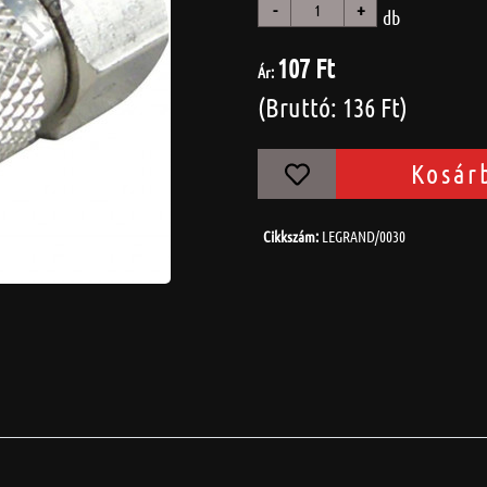
-
+
db
107 Ft
Ár:
(Bruttó: 136 Ft)
Kosár
Cikkszám:
LEGRAND/0030