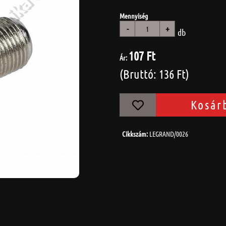
Mennyiség
-
+
db
107 Ft
Ár:
(Bruttó: 136 Ft)
Kosár
Cikkszám:
LEGRAND/0026