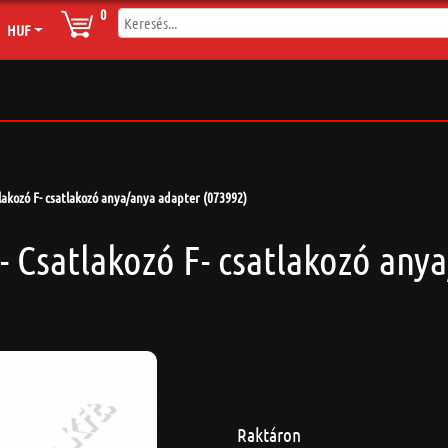
0
HUF
lakozó F- csatlakozó anya/anya adapter (073992)
- Csatlakozó F- csatlakozó any
Raktáron