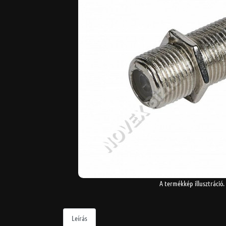
A termékkép illusztráció.
Leírás