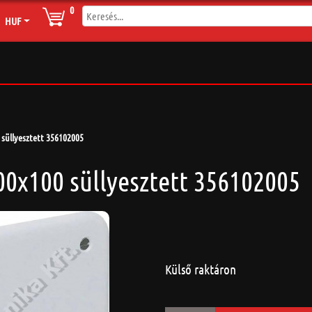
0
HUF
 süllyesztett 356102005
00x100 süllyesztett 356102005
Külső raktáron